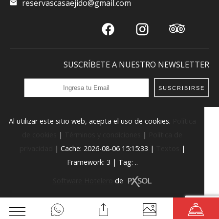
reservascasaejido@gmail.com
SUSCRÍBETE A NUESTRO NEWSLETTER
SUSCRIBIRSE
Al utilizar este sitio web, acepta el uso de cookies.
Política
de cookies
|
Términos y condiciones
|
Política de
privacidad
|
Cache: 2026-08-06 15:15:33 |
Textos
|
Framework: 3 |
Tag:
..
Software Hotelero
de