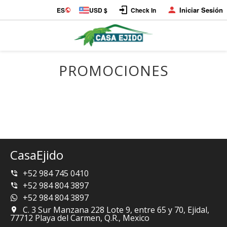
Iniciar Sesión
ES
USD $
Check In
PROMOCIONES
CasaEjido
+52 984 745 0410
+52 984 804 3897
+52 984 804 3897
C. 3 Sur Manzana 228 Lote 9, entre 65 y 70, Ejidal,
77712 Playa del Carmen, Q.R., Mexico